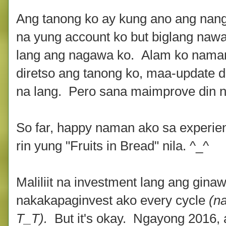
Ang tanong ko ay kung ano ang nang
na yung account ko but biglang nawa
lang ang nagawa ko. Alam ko naman k
diretso ang tanong ko, maa-update di
na lang. Pero sana maimprove din nil
So far, happy naman ako sa experi
rin yung "Fruits in Bread" nila. ^_^
Maliliit na investment lang ang gin
nakakapaginvest ako every cycle
(n
T_T).
But it's okay. Ngayong 2016, 