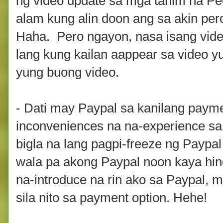
ng video update sa mga tanim na Pech
alam kung alin doon ang sa akin p
Haha. Pero ngayon, nasa isang vide
lang kung kailan aappear sa video 
yung buong video.
- Dati may Paypal sa kanilang paym
inconveniences na na-experience sa
bigla na lang pagpi-freeze ng Paypa
wala pa akong Paypal noon kaya hind
na-introduce na rin ako sa Paypal, 
sila nito sa payment option. Hehe!