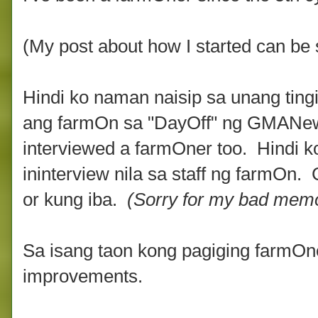
(My post about how I started can be
Hindi ko naman naisip sa unang ting
ang farmOn sa "DayOff" ng GMANewsT
interviewed a farmOner too. Hindi k
ininterview nila sa staff ng farmOn.
or kung iba.
(Sorry for my bad memor
Sa isang taon kong pagiging farmOne
improvements.