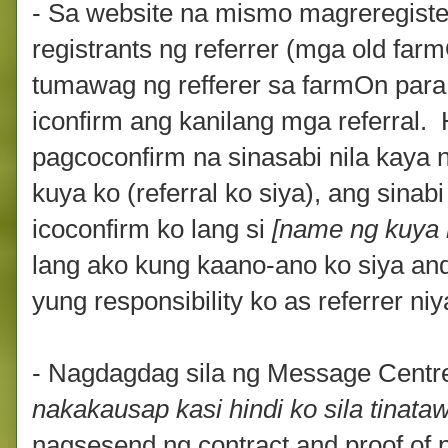
- Sa website na mismo magreregiste
registrants ng referrer (mga old far
tumawag ng refferer sa farmOn
para
iconfirm ang kanilang mga referral.
pagcoconfirm na sinasabi nila kaya
kuya ko (referral ko siya), ang sinabi
icoconfirm ko lang si
[name ng kuya 
lang ako kung kaano-ano ko siya and 
yung responsibility ko as referrer ni
- Nagdagdag sila ng Message Cent
nakakausap kasi hindi ko sila tinata
nagsesend ng contract and proof of 