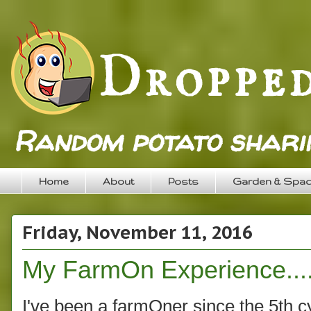
Random potato sharin
Home
About
Posts
Garden & Spa
Friday, November 11, 2016
My FarmOn Experience....
I've been a farmOner since the 5th cy