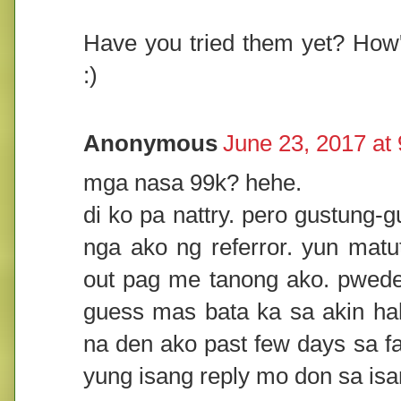
Have you tried them yet? How
:)
Anonymous
June 23, 2017 at
mga nasa 99k? hehe.
di ko pa nattry. pero gustung-
nga ako ng referror. yun mat
out pag me tanong ako. pwede 
guess mas bata ka sa akin hah
na den ako past few days sa f
yung isang reply mo don sa isa