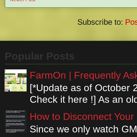
Subscribe to:
Po
Popular Posts
FarmOn | Frequently Ask
[*Update as of October 
Check it here !] As an ol
How to Disconnect Your
Since we only watch GM